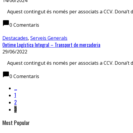
14/06/2024
Aquest contingut és només per associats a CCV. Dona’t
chat_bubble
0 Comentaris
Destacades
,
Serveis Generals
Ontime Logística Integral – Transport de mercaderia
29/06/2022
Aquest contingut és només per associats a CCV. Dona’t
chat_bubble
0 Comentaris
...
1
2
3
Most Popular